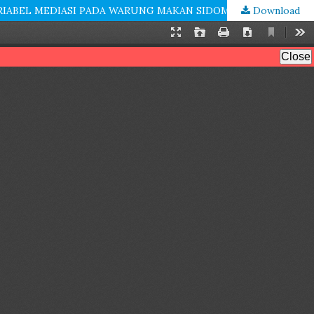
Download
PENGARUH PERCEIVED VALUE DAN WORD OF MOUTH TERHADAP KEPUTUSAN PEMBELIAN DENGAN TRUST SEBAGAI VARIABEL MEDIASI PADA WARUNG MAKAN SIDOMULYO DONGGALA