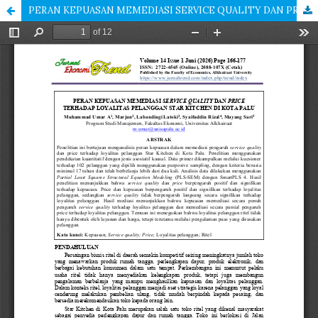
PERAN KEPUASAN MEMEDIASI SERVICE QUALITY DAN PRICE TERHADAP LOYALITAS PELANGGAN STAR KITCHEN DI KOTA PALU