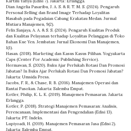
Kartini Yahya (Edisi 7). Jakarta : Erlangga.
Dian Angelia Pasaribu, J. A. S. & R. T. M. S. (2024). Pengaruh
Personal Selling dan Brand Image Terhadap Loyalitas
Nasabah pada Pegadaian Cabang Krakatau Medan. Jurmal
Mutiara Manajemen, 9(2).
Felix Sanjaya, A. A. & S. S. (2024). Pengaruh Kualitas Produk
dan Kualitas Pelayanan terhadap Loyalitas Pelanggan di Toko
Bahan Kue Yen. Jembatan: Jurnal Ekonomi Dan Manajemen,
1(1).
Hasan. (2018). Marketing dan Kasus Kasus Pilihan. Yogyakarta
Caps (Center For Academic Publishing Service).
Hermawan, S. (2020). Buku Ajar Perlukah Rotasi Dan Promosi
Jabatan? In Buku Ajar Perlukah Rotasi Dan Promosi Jabatan?
Jakarta: Umsida Press.
Jacobs, F. R., & Chase, R. B. (2016). Manajemen Operasi dan
Rantai Pasokan. Jakarta: Salemba Empat.
Kotler, Philip, K. L. K. (2019). Manajemen Pemasaran. Jakarta:
Erlangga.
Kotler, P. (2018). Strategi Manajemen Pemasaran: Analisis,
Perencanaan, Implementasi dan Pengendalian (Edisi 13).
Jakarta: PT. Indeks.
Lupiyoadi, H. (2019). Manajemen Pemasaran Jasa (Edisi 2).
Jakarta: Salemba Empat.