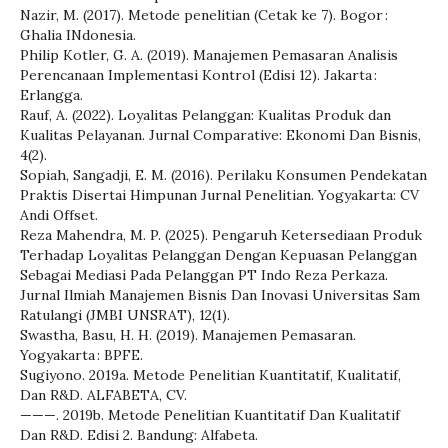
Nazir, M. (2017). Metode penelitian (Cetak ke 7). Bogor :
Ghalia INdonesia.
Philip Kotler, G. A. (2019). Manajemen Pemasaran Analisis
Perencanaan Implementasi Kontrol (Edisi 12). Jakarta :
Erlangga.
Rauf, A. (2022). Loyalitas Pelanggan: Kualitas Produk dan
Kualitas Pelayanan. Jurnal Comparative: Ekonomi Dan Bisnis,
4(2).
Sopiah, Sangadji, E. M. (2016). Perilaku Konsumen Pendekatan
Praktis Disertai Himpunan Jurnal Penelitian. Yogyakarta: CV
Andi Offset.
Reza Mahendra, M. P. (2025). Pengaruh Ketersediaan Produk
Terhadap Loyalitas Pelanggan Dengan Kepuasan Pelanggan
Sebagai Mediasi Pada Pelanggan PT Indo Reza Perkaza.
Jurnal Ilmiah Manajemen Bisnis Dan Inovasi Universitas Sam
Ratulangi (JMBI UNSRAT), 12(1).
Swastha, Basu, H. H. (2019). Manajemen Pemasaran.
Yogyakarta : BPFE.
Sugiyono. 2019a. Metode Penelitian Kuantitatif, Kualitatif,
Dan R&D. ALFABETA, CV.
———. 2019b. Metode Penelitian Kuantitatif Dan Kualitatif
Dan R&D. Edisi 2. Bandung: Alfabeta.