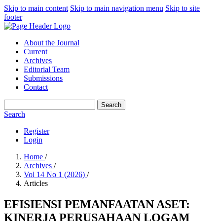
Skip to main content
Skip to main navigation menu
Skip to site
footer
About the Journal
Current
Archives
Editorial Team
Submissions
Contact
Search
Search
Register
Login
Home
/
Archives
/
Vol 14 No 1 (2026)
/
Articles
EFISIENSI PEMANFAATAN ASET:
KINERJA PERUSAHAAN LOGAM