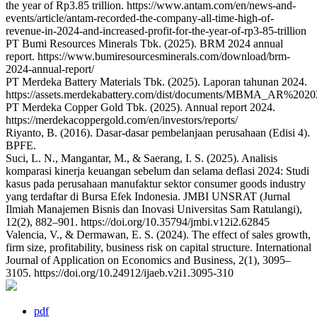
the year of Rp3.85 trillion. https://www.antam.com/en/news-and-
events/article/antam-recorded-the-company-all-time-high-of-
revenue-in-2024-and-increased-profit-for-the-year-of-rp3-85-trillion
PT Bumi Resources Minerals Tbk. (2025). BRM 2024 annual
report. https://www.bumiresourcesminerals.com/download/brm-
2024-annual-report/
PT Merdeka Battery Materials Tbk. (2025). Laporan tahunan 2024.
https://assets.merdekabattery.com/dist/documents/MBMA_AR%2020
PT Merdeka Copper Gold Tbk. (2025). Annual report 2024.
https://merdekacoppergold.com/en/investors/reports/
Riyanto, B. (2016). Dasar-dasar pembelanjaan perusahaan (Edisi 4).
BPFE.
Suci, L. N., Mangantar, M., & Saerang, I. S. (2025). Analisis
komparasi kinerja keuangan sebelum dan selama deflasi 2024: Studi
kasus pada perusahaan manufaktur sektor consumer goods industry
yang terdaftar di Bursa Efek Indonesia. JMBI UNSRAT (Jurnal
Ilmiah Manajemen Bisnis dan Inovasi Universitas Sam Ratulangi),
12(2), 882–901. https://doi.org/10.35794/jmbi.v12i2.62845
Valencia, V., & Dermawan, E. S. (2024). The effect of sales growth,
firm size, profitability, business risk on capital structure. International
Journal of Application on Economics and Business, 2(1), 3095–
3105. https://doi.org/10.24912/ijaeb.v2i1.3095-310
pdf