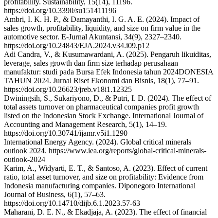
profitability. Sustainability, 15(14), 11196.
https://doi.org/10.3390/su151411196
Ambri, I. K. H. P., & Damayanthi, I. G. A. E. (2024). Impact of
sales growth, profitability, liquidity, and size on firm value in the
automotive sector. E-Jurnal Akuntansi, 34(9), 2327–2340.
https://doi.org/10.24843/EJA.2024.v34.i09.p12
Adi Candra, V., & Kusumawardani, A. (2025). Pengaruh likuiditas,
leverage, sales growth dan firm size terhadap perusahaan
manufaktur: studi pada Bursa Efek Indonesia tahun 2024DONESIA
TAHUN 2024. Jurnal Riset Ekonomi dan Bisnis, 18(1), 77–91.
https://doi.org/10.26623/jreb.v18i1.12325
Dwiningsih, S., Sukariyono, D., & Putri, I. D. (2024). The effect of
total assets turnover on pharmaceutical companies profit growth
listed on the Indonesian Stock Exchange. International Journal of
Accounting and Management Research, 5(1), 14–19.
https://doi.org/10.30741/ijamr.v5i1.1290
International Energy Agency. (2024). Global critical minerals
outlook 2024. https://www.iea.org/reports/global-critical-minerals-
outlook-2024
Karim, A., Widyarti, E. T., & Santoso, A. (2023). Effect of current
ratio, total asset turnover, and size on profitability: Evidence from
Indonesia manufacturing companies. Diponegoro International
Journal of Business, 6(1), 57–63.
https://doi.org/10.14710/dijb.6.1.2023.57-63
Maharani, D. E. N., & Ekadjaja, A. (2023). The effect of financial