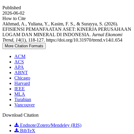
Published
2026-06-02
How to Cite
Akhmad, A., Yuliana, Y., Kasim, F. S., & Surayya, S. (2026).
EFISIENSI PEMANFAATAN ASET: KINERJA PERUSAHAAN
LOGAM DAN MINERAL DI INDONESIA.
Jurnal Ekonomi
Trend
,
14
(1), 118-127. https://doi.org/10.31970/trend.v14i1.654
More Citation Formats
ACM
ACS
APA
ABNT
Chicago
Harvard
IEEE
MLA
Turabian
Vancouver
Download Citation
Endnote/Zotero/Mendeley (RIS)
BibTeX