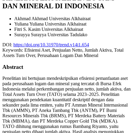
DAN MINERAL DI INDONESIA
Akhmad Akhmad
Universitas Alkhairaat
Yuliana Yuliana
Universitas Alkhairaat
Fitri S. Kasim
Universitas Alkhairaat
Surayya Surayya
Universitas Tadulako
DOI:
https://doi.org/10.31970/trend.v14i1.654
Keywords:
Efisiensi Aset, Penjualan Netto, Jumlah Aktiva, Total
Assets Turn Over, Perusahaan Logam Dan Mineral
Abstract
Penelitian ini bertujuan mendeskripsikan efisiensi pemanfaatan aset
pada perusahaan logam dan mineral yang tercatat di Bursa Efek
Indonesia melalui perkembangan penjualan netto, jumlah aktiva, dan
Total Assets Turn Over (TATO) selama 2023–2025. Penelitian
menggunakan pendekatan kuantitatif deskriptif dengan data
sekunder pada lima emiten, yaitu PT Amman Mineral Internasional
Tbk (AMMN), PT Aneka Tambang Tbk (ANTM), PT Bumi
Resources Minerals Tbk (BRMS), PT Merdeka Battery Materials
Tbk (MBMA), dan PT Merdeka Copper Gold Tbk (MDKA).
TATO dihitung menggunakan rumus Bambang Riyanto, yaitu
penjualan netto dibagi jumlah aktiva. Hasil analisis menunjukkan