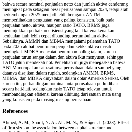
bahwa secara nominal penjualan netto dan jumlah aktiva cenderung
meningkat pada sebagian besar perusahaan sampai 2024, tetapi arah
perkembangan 2025 menjadi lebih beragam. ANTM
memperlihatkan penguatan yang paling konsisten, baik pada
penjualan netto, aktiva, maupun rasio TATO. BRMS juga
menunjukkan perbaikan efisiensi yang kuat karena kenaikan
penjualan jauh lebih cepat dibanding pertumbuhan aktiva.
Sebaliknya, AMMN dan MBMA mengalami pelemahan TATO
pada 2025 akibat penurunan penjualan ketika aktiva masih
meningkat. MDKA mencatat penurunan paling tajam, karena
penjualan turun sangat dalam dan aktiva ikut menyusut, sehingga
TATO jatuh mendekati nol. Penelitian ini juga menegaskan bahwa
ANTM merupakan satu-satunya perusahaan dalam sampel yang
datanya disajikan dalam rupiah, sedangkan AMMN, BRMS,
MBMA, dan MDKA dinyatakan dalam dolar Amerika Serikat. Oleh
karena itu, perbandingan nominal antarperusahaan perlu dibaca
secara hati-hati, sedangkan rasio TATO tetap relevan untuk
membandingkan efisiensi karena dihitung dari satuan mata uang
yang konsisten pada masing-masing perusahaan.
References
Ahmed, A. M., Sharif, N. A., Ali, M. N., & Hágen, I. (2023). Effect
of firm size on the association between capital structure and