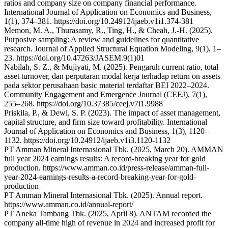
ratios and company size on company financial performance.
International Journal of Application on Economics and Business,
1(1), 374–381. https://doi.org/10.24912/ijaeb.v1i1.374-381
Memon, M. A., Thurasamy, R., Ting, H., & Cheah, J.-H. (2025).
Purposive sampling: A review and guidelines for quantitative
research. Journal of Applied Structural Equation Modeling, 9(1), 1–
23. https://doi.org/10.47263/JASEM.9(1)01
Nabilah, S. Z., & Mujiyati, M. (2025). Pengaruh current ratio, total
asset turnover, dan perputaran modal kerja terhadap return on assets
pada sektor perusahaan basic material terdaftar BEI 2022–2024.
Community Engagement and Emergence Journal (CEEJ), 7(1),
255–268. https://doi.org/10.37385/ceej.v7i1.9988
Priskila, P., & Dewi, S. P. (2023). The impact of asset management,
capital structure, and firm size toward profitability. International
Journal of Application on Economics and Business, 1(3), 1120–
1132. https://doi.org/10.24912/ijaeb.v1i3.1120-1132
PT Amman Mineral Internasional Tbk. (2025, March 20). AMMAN
full year 2024 earnings results: A record-breaking year for gold
production. https://www.amman.co.id/press-release/amman-full-
year-2024-earnings-results-a-record-breaking-year-for-gold-
production
PT Amman Mineral Internasional Tbk. (2025). Annual report.
https://www.amman.co.id/annual-report/
PT Aneka Tambang Tbk. (2025, April 8). ANTAM recorded the
company all-time high of revenue in 2024 and increased profit for